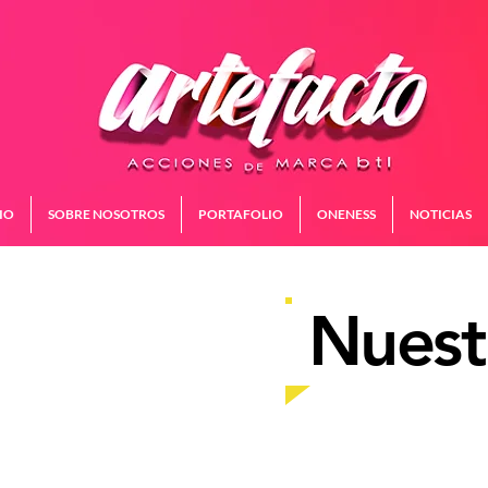
IO
SOBRE NOSOTROS
PORTAFOLIO
ONENESS
NOTICIAS
xperienci
Nuest
a